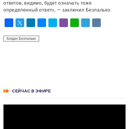
ответов, видимо, будет означать тоже
определенный ответ», — заключил Безпалько.
Facebook
Twitter
LinkedIn
Messenger
Skype
Viber
WhatsApp
Telegram
VK
Богдан Безпалько
СЕЙЧАС В ЭФИРЕ