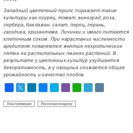
Западный цветочный трипс поражает такие
культуры как огурец, томат, виноград, роза,
гербера, баклажан, салат, перец, герань,
гвоздика, хризантема. Личинки и имаго питаются
клеточным соком. При нарастании численности
вредителя появляются желтые некротические
пятна на растительных тканях растений. В
результате у цветочных культур ухудшается
декоративность, а у овощных снижается общая
урожайность и качество плодов.
Facebook
Twitter
LinkedIn
Messenger
Skype
Viber
WhatsApp
Telegram
VK
Альстрёмерия
Россельхознадзор