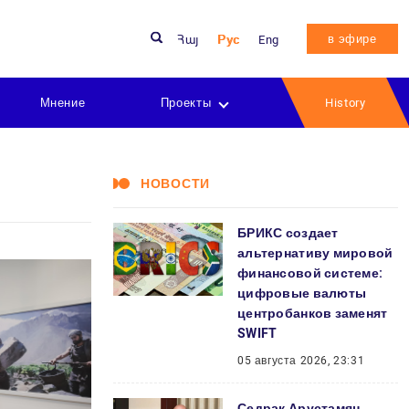
в эфире
Հայ
Рус
Eng
Мнение
Проекты
History
НОВОСТИ
БРИКС создает
альтернативу мировой
финансовой системе:
цифровые валюты
центробанков заменят
SWIFT
05 августа 2026, 23:31
Седрак Арустамян