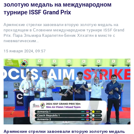
золотую медаль на международном
турнире ISSF Grand Prix
Армянские стрелки завоевали вторую золотую медаль на
проходящем в Словении международном турнире ISSF Grand
Prix. Пара Эльмира Карапетян-Беник Хлхатян в миксте с
пневматическим…
15 января 2024, 09:57
Армянские стрелки завоевали вторую золотую медаль