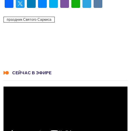
Facebook
Twitter
LinkedIn
Messenger
Skype
Viber
WhatsApp
Telegram
VK
праздник Святого Саркиса
СЕЙЧАС В ЭФИРЕ