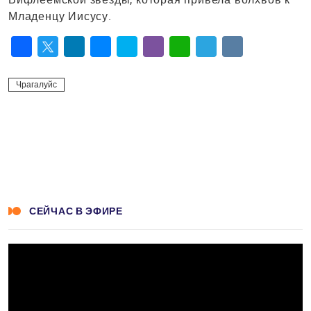
Младенцу Иисусу.
Facebook
Twitter
LinkedIn
Messenger
Skype
Viber
WhatsApp
Telegram
VK
Чрагалуйс
СЕЙЧАС В ЭФИРЕ