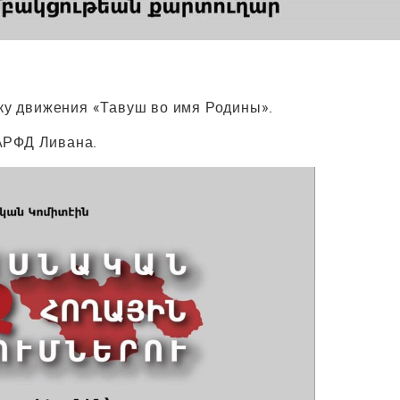
жку движения «Тавуш во имя Родины».
АРФД Ливана.