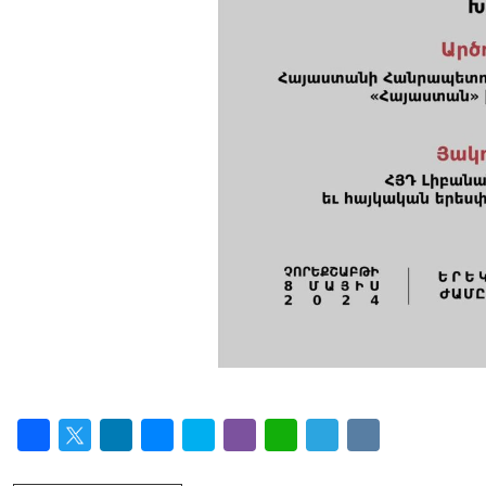
Facebook
Twitter
LinkedIn
Messenger
Skype
Viber
WhatsApp
Telegram
VK