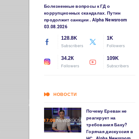
Болезненные вопросы к ГД о
коррупционных скандалах. Путин
продолжит санкции․ Alpha Newsroom
03.08.2026
128.8K
1K
Subscribers
Followers
34.2К
109K
Followers
Subscribers
НОВОСТИ
Почему Ереван не
реагирует на
требования Баку?
Горячая дискуссия в
НС․ Alpha Newsroom