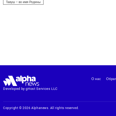
Тавуш – во имя Родины
О нас
Обрат
Developed by gHost Services LLC
Copyright © 2026 Alphanews. All rights reserved.