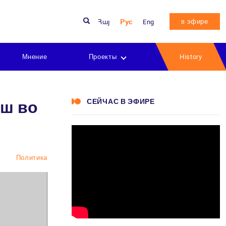
в эфире
Հայ
Рус
Eng
Мнение
Проекты
History
СЕЙЧАС В ЭФИРЕ
уш во
Политика