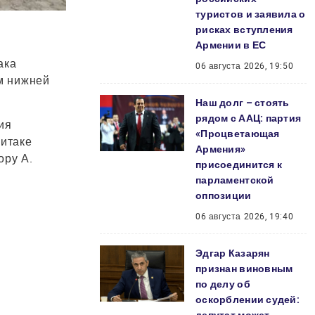
туристов и заявила о
рисках вступления
Армении в ЕС
ака
06 августа 2026, 19:50
м нижней
Наш долг – стоять
рядом с ААЦ: партия
ия
«Процветающая
питаке
Армения»
ору А.
присоединится к
парламентской
оппозиции
06 августа 2026, 19:40
Эдгар Казарян
признан виновным
по делу об
оскорблении судей: