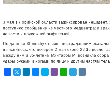
3 мая в Лорийской области зафиксирован инцидент,
поступило сообщение из местного медцентра: к вр
челюсти и подкожной эмфиземой.
По данным Shamshyan. com, пострадавшим оказался 
выяснилось, что вечером 2 мая около 23:30 возле г
между ним и 35‑летним Мхитаром М. возникла ссора 
удары руками и ногами по лицу и другим частям тел
Facebook
Twitter
LinkedIn
Messenger
Skype
Viber
WhatsApp
Telegram
VK