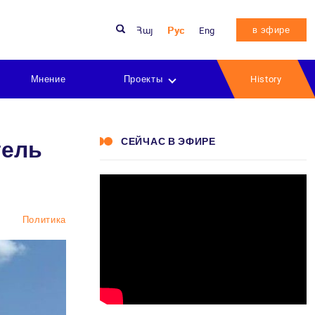
в эфире
Հայ
Рус
Eng
Мнение
Проекты
History
СЕЙЧАС В ЭФИРЕ
тель
Политика