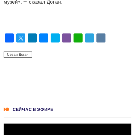
музей», — сказал Доган.
Facebook
Twitter
LinkedIn
Messenger
Skype
Viber
WhatsApp
Telegram
VK
Сезай Доган
СЕЙЧАС В ЭФИРЕ