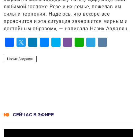
любимой госпоже Розе и их семье, пожелав им
силы и терпения. Надеюсь, что вскоре все
прояснится и эта ситуация завершится мирным и
достойным образом», — написала Назик Авдалян.
Facebook
Twitter
LinkedIn
Messenger
Skype
Viber
WhatsApp
Telegram
VK
Назик Авдалян
СЕЙЧАС В ЭФИРЕ