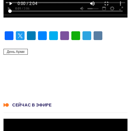
Facebook
Twitter
LinkedIn
Messenger
Skype
Viber
WhatsApp
Telegram
VK
День Арми
СЕЙЧАС В ЭФИРЕ