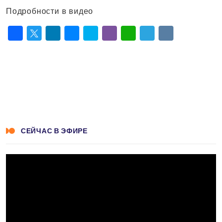
Подробности в видео
Facebook
Twitter
LinkedIn
Messenger
Skype
Viber
WhatsApp
Telegram
VK
СЕЙЧАС В ЭФИРЕ