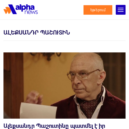
եթերում
ԱԼԵՔՍԱՆԴՐ ՊԱՇՈՒՏԻՆ
Ալեքսանդր Պաշուտինը պատմել է իր