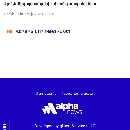
Արմեն Ջիգարխանյանի անվան թատրոնի հետ
12 Դեկտեմբերի 2023, 00:05
ՎԵՐՋԻՆ ՆՈՐՈՒԹՅՈՒՆՆԵՐ
Մեր մասին
Հետադարձ կապ
Developed by gHost Services LLC