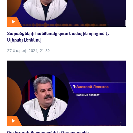
Տարածքների հանձնումը զուտ կամային որոշում է․
Ալեքսեյ Լեոնկով
27 Մարտի 2024, 21:39
Դա կթաղի Հայաստանի և Ռուսաստանի