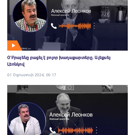
Օ’Բրայենը բացել է բոլոր խաղաքարտերը. Ալեքսեյ
Լեոնկով
01 Օգոստոսի 2024, 00:17