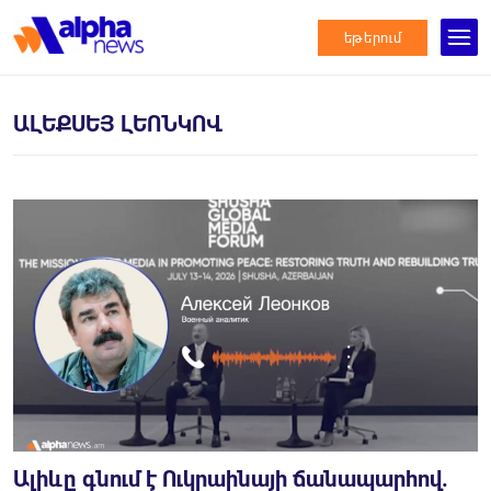
եթերում
ԱԼԵՔՍԵՅ ԼԵՈՆԿՈՎ
Ալիևը գնում է Ուկրաինայի ճանապարհով.