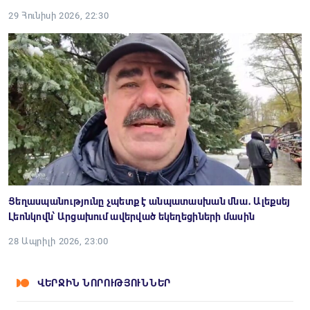
29 Հունիսի 2026, 22:30
Ցեղասպանությունը չպետք է անպատասխան մնա․ Ալեքսեյ
Լեոնկովն՝ Արցախում ավերված եկեղեցիների մասին
28 Ապրիլի 2026, 23:00
ՎԵՐՋԻՆ ՆՈՐՈՒԹՅՈՒՆՆԵՐ