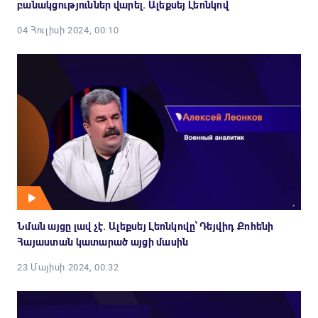
բանակցություններ վարել. Ալեքսեյ Լեոնկով
04 Հուլիսի 2024, 00:10
Նման այցը լավ չէ. Ալեքսեյ Լեոնկովը՝ Դեյվիդ Քոհենի
Հայաստան կատարած այցի մասին
23 Մայիսի 2024, 00:32