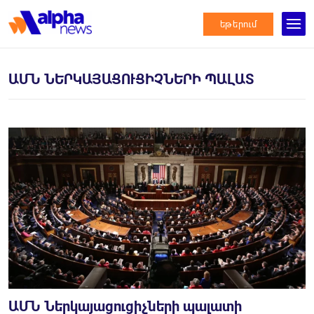
եթերում
ԱՄՆ ՆԵՐԿԱՅԱՑՈՒՑԻՉՆԵՐԻ ՊԱԼԱՏ
ԱՄՆ Ներկայացուցիչների պալատի