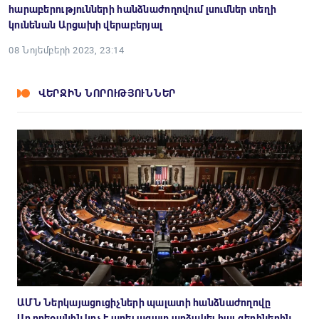
հարաբերությունների հանձնաժողովում լսումներ տեղի
կունենան Արցախի վերաբերյալ
08 Նոյեմբերի 2023, 23:14
ՎԵՐՋԻՆ ՆՈՐՈՒԹՅՈՒՆՆԵՐ
ԱՄՆ Ներկայացուցիչների պալատի հանձնաժողովը
Ադրբեջանին կոչ է արել ազատ արձակել հայ գերիներին