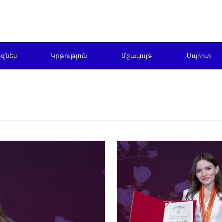
իզնես
Կրթություն
Մշակույթ
Սպորտ