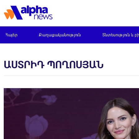
Հայեր
Քաղաքականություն
Տնտեսություն և բ
ԱՍՏՐԻԴ ՊՈՂՈՍՅԱՆ