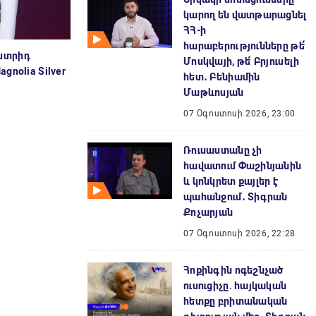
կարող են վատթարացնել
ՀՀ-ի
հարաբերությունները թե՛
ստրիդ
Մոսկվայի, թե՛ Բրյուսելի
nolia Silver
հետ․ Բենիամին
Մաթևոսյան
07 Օգոստոսի 2026, 23:00
Ռուսաստանը չի
հավատում Փաշինյանին
և կոնկրետ քայլեր է
պահանջում․ Տիգրան
Քոչարյան
07 Օգոստոսի 2026, 22:28
Հոքինգին ոգեշնչած
ուսուցիչը. հայկական
հետքը բրիտանական