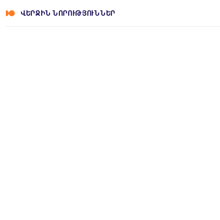
ՎԵՐՋԻՆ ՆՈՐՈՒԹՅՈՒՆՆԵՐ