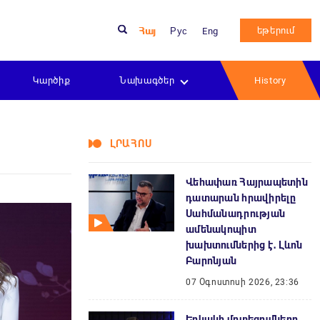
եթերում
Հայ
Рус
Eng
Կարծիք
Նախագծեր
History
ԼՐԱՀՈՍ
Վեհափառ Հայրապետին
դատարան հրավիրելը
Սահմանադրության
ամենակոպիտ
խախտումներից է․ Լևոն
Բարոնյան
07 Օգոստոսի 2026, 23:36
Երկակի մոտեցումները