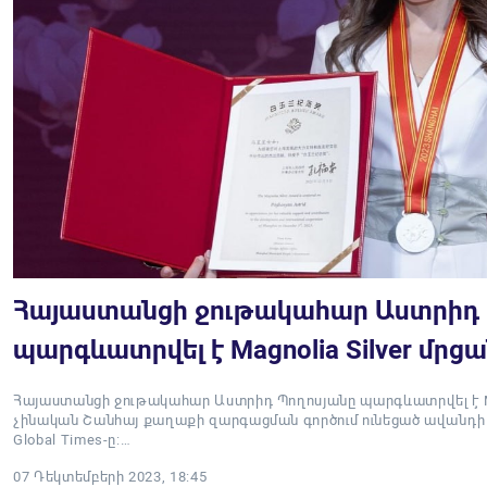
Հայաստանցի ջութակահար Աստրիդ 
պարգևատրվել է Magnolia Silver մրց
Հայաստանցի ջութակահար Աստրիդ Պողոսյանը պարգևատրվել է Mag
չինական Շանհայ քաղաքի զարգացման գործում ունեցած ավանդի հ
Global Times-ը:…
07 Դեկտեմբերի 2023, 18:45