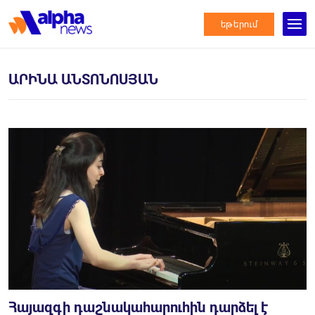
եթերում
ԱՐԻՆԱ ԱՆՏՈՆՈՍՅԱՆ
Հայազգի դաշնակահարուհին դարձել է