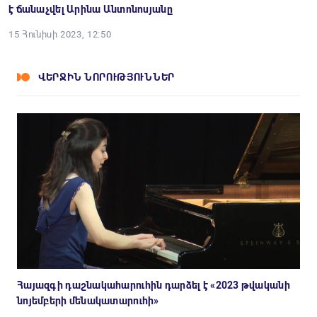
է ճանաչվել Արինա Անտոնոսյանը
15 Հունիսի 2023, 12:50
ՎԵՐՋԻՆ ՆՈՐՈՒԹՅՈՒՆՆԵՐ
Հայազգի դաշնակահարուհին դարձել է «2023 թվականի
նոյեմբերի մենակատարուհի»