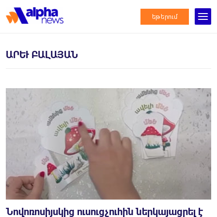
եթերում
ԱՐԵՒ ԲԱԼԱՅԱՆ
Նովոռոսիյսկից ուսուցչուհին ներկայացրել է