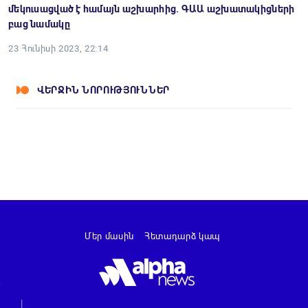
մեկուսացված է համայն աշխարհից. ԳԱԱ աշխատակիցների
բաց նամակը
23 Հունիսի 2023, 22:14
ՎԵՐՋԻՆ ՆՈՐՈՒԹՅՈՒՆՆԵՐ
Մեր մասին
Հետադարձ կապ