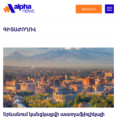
եթերում
ԳԻՏԱԺՈՂՈՎ
Երևանում կանցկացվի աստղաֆիզիկայի