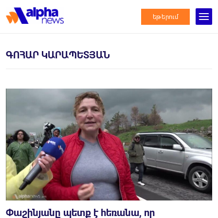
եթերում
ԳՈՀԱՐ ԿԱՐԱՊԵՏՅԱՆ
Փաշինյանը պետք է հեռանա, որ