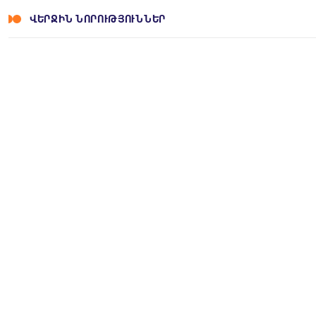
ՎԵՐՋԻՆ ՆՈՐՈՒԹՅՈՒՆՆԵՐ