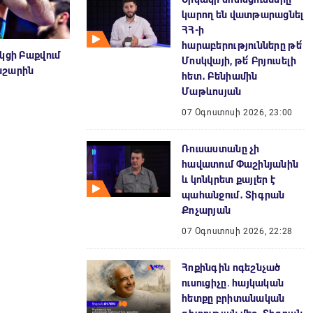
կարող են վատթարացնել
ՀՀ-ի
հարաբերությունները թե՛
կցի Բաքվում
Մոսկվայի, թե՛ Բրյուսելի
աշարին
հետ․ Բենիամին
Մաթևոսյան
07 Օգոստոսի 2026, 23:00
Ռուսաստանը չի
հավատում Փաշինյանին
և կոնկրետ քայլեր է
պահանջում․ Տիգրան
Քոչարյան
07 Օգոստոսի 2026, 22:28
Հոքինգին ոգեշնչած
ուսուցիչը. հայկական
հետքը բրիտանական