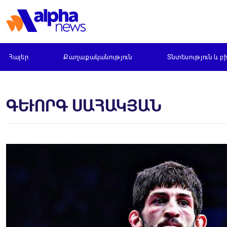
Հայեր
Քաղաքականություն
Տնտեսություն և բ
ԳԵՒՈՐԳ ՍԱՀԱԿՅԱՆ