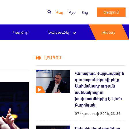
եթերում
Հայ
Рус
Eng
Կարծիք
Նախագծեր
History
ԼՐԱՀՈՍ
Վեհափառ Հայրապետին
դատարան հրավիրելը
Սահմանադրության
ամենակոպիտ
խախտումներից է․ Լևոն
Բարոնյան
07 Օգոստոսի 2026, 23:36
Երկակի մոտեցումները