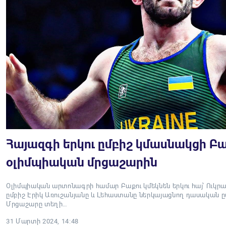
Հայազգի երկու ըմբիշ կմասնակցի Բ
օլիմպիական մրցաշարին
Օլիմպիական արտոնագրի համար Բաքու կմեկնեն երկու հայ՝ Ուկ
ըմբիշ Էրիկ Առուշանյանը և Լեհաստանը ներկայացնող դասական ը
Մրցաշարը տեղի…
31 Մարտի 2024, 14:48