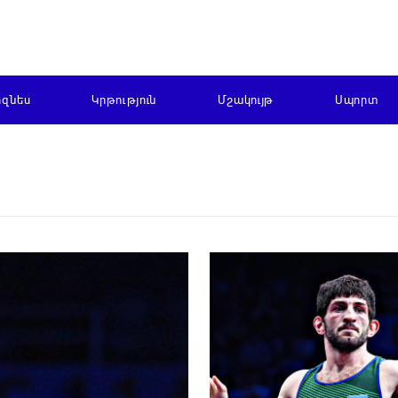
իզնես
Կրթություն
Մշակույթ
Սպորտ