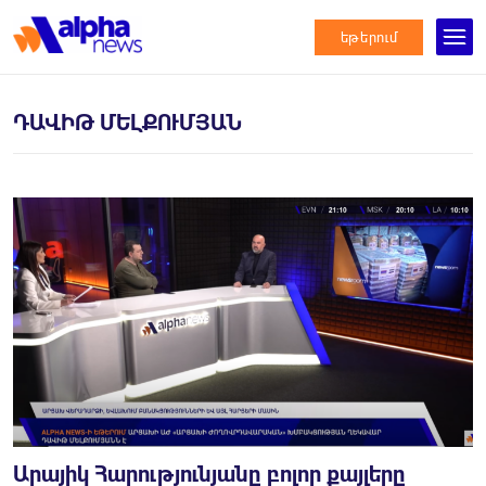
եթերում
ԴԱՎԻԹ ՄԵԼՔՈՒՄՅԱՆ
Արայիկ Հարությունյանը բոլոր քայլերը