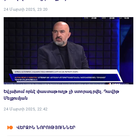
24 Մարտի 2025, 23:20
Եվլախում որևէ փաստաթուղթ չի ստորագրվել. Դավիթ
Մելքումյան
24 Մարտի 2025, 22:42
ՎԵՐՋԻՆ ՆՈՐՈՒԹՅՈՒՆՆԵՐ