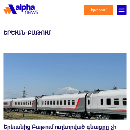
եթերում
ԵՐԵՒԱՆ-ԲԱԹՈՒՄ
Երեւանից Բաթում ուղևորված գնացքը չի