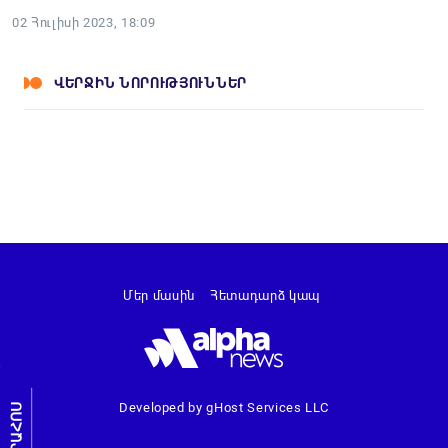
02 Հուլիսի 2023, 18:09
ՎԵՐՋԻՆ ՆՈՐՈՒԹՅՈՒՆՆԵՐ
Մեր մասին
Հետադարձ կապ
Developed by gHost Services LLC
ԼՐԱՀՈՍ