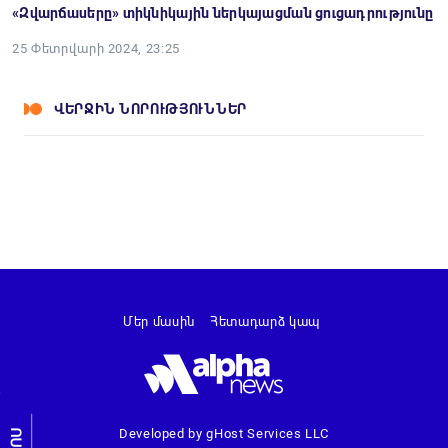
«Զվարճասերը» տիկնիկային ներկայացման ցուցադրությունը
25 Փետրվարի 2024, 23:25
ՎԵՐՋԻՆ ՆՈՐՈՒԹՅՈՒՆՆԵՐ
Մեր մասին
Հետադարձ կապ
Developed by gHost Services LLC