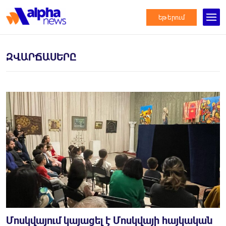
եթերում
ԶՎԱՐՃԱՍԵՐԸ
Մոսկվայում կայացել է Մոսկվայի հայկական