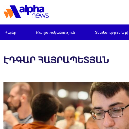
Հայեր
Քաղաքականություն
Տնտեսություն և բ
ԷԴԳԱՐ ՀԱՅՐԱՊԵՏՅԱՆ