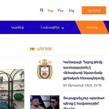
եթերում
Հայ
Рус
Eng
Կարծիք
Նախագծեր
History
ԼՐԱՀՈՍ
Կանադայի Հայոց թեմը
դատապարտել է
Վեհափառի նկատմամբ
քրեական հետապնդումը
06 Օգոստոսի 2026, 23:56
Յուրաքանչյուր արտիստ
պետք է հավատարիմ
մնա իր