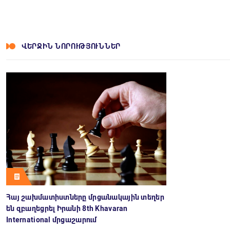
ՎԵՐՋԻՆ ՆՈՐՈՒԹՅՈՒՆՆԵՐ
Հայ շախմատիստները մրցանակային տեղեր
են զբաղեցրել Իրանի 8th Khavaran
International մրցաշարում