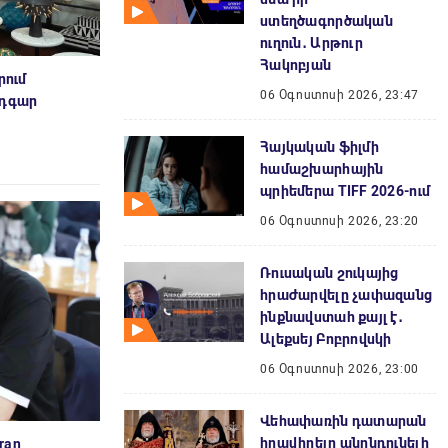
ստեղծագործական
ուղուն․ Արթուր
Հակոբյան
րում
06 Օգոստոսի 2026, 23:47
Էդգար
Հայկական ֆիլմի
համաշխարհային
պրիեմերա TIFF 2026-ում
06 Օգոստոսի 2026, 23:20
Ռուսական շուկայից
հրաժարվելը չափազանց
ինքնավստահ քայլ է․
Ալեքսեյ Բոբրովսկի
06 Օգոստոսի 2026, 23:00
Վեհափառին դատարան
հրավիրելը անընդունելի
ran