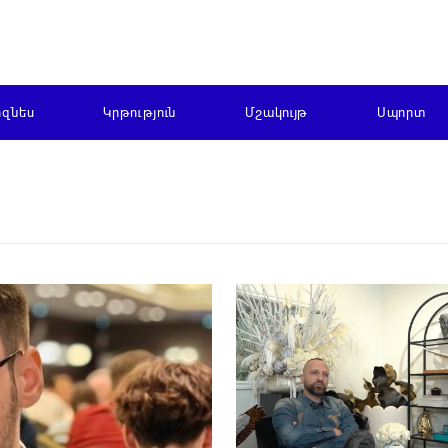
իզնես
Կրթություն
Մշակույթ
Սպորտ