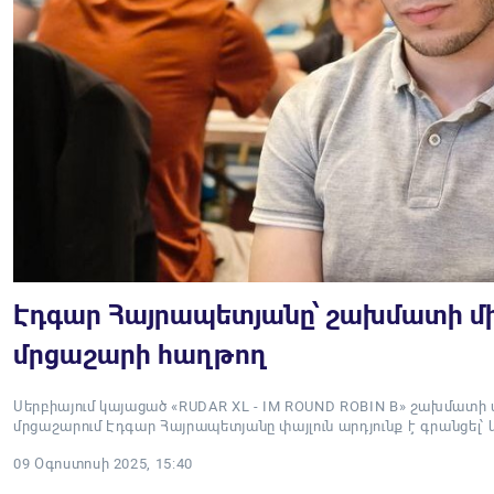
Էդգար Հայրապետյանը՝ շախմատի մ
մրցաշարի հաղթող
Սերբիայում կայացած «RUDAR XL - IM ROUND ROBIN B» շախմատի
մրցաշարում Էդգար Հայրապետյանը փայլուն արդյունք է գրանցել՝ կ
09 Օգոստոսի 2025, 15:40