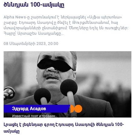
ծննդյան 100-ամյակը
Alpha News-ը շարունակում է ներկայացնել «Ալֆա պերսոնա»
շարքը: Էդուարդ Ասադովը ծնվել է Թուրքմենստանում, հայ
մտավորականների ընտանիքում։ Ծնողները եղել են ուսուցիչներ։
Հայրը՝ Արտաշես Ասադյանցը…
08 Սեպտեմբերի 2023, 20:00
Լրացել է լեգենդար գրող Էդուարդ Ասադովի ծննդյան 100-
ամյակը