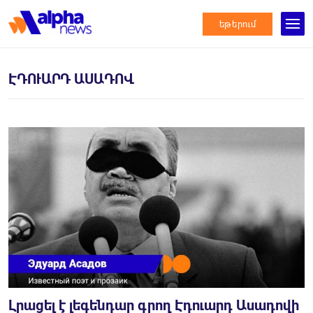
եթերում
ԷԴՈՒԱՐԴ ԱՍԱԴՈՎ
Լրացել է լեգենդար գրող Էդուարդ Ասադովի