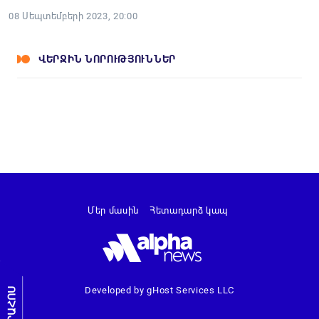
08 Սեպտեմբերի 2023, 20:00
ՎԵՐՋԻՆ ՆՈՐՈՒԹՅՈՒՆՆԵՐ
Մեր մասին
Հետադարձ կապ
Developed by gHost Services LLC
ԼՐԱՀՈՍ