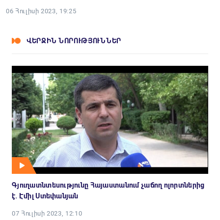
06 Հուլիսի 2023, 19:25
ՎԵՐՋԻՆ ՆՈՐՈՒԹՅՈՒՆՆԵՐ
Գյուղատնտեսությունը Հայաստանում չաճող ոլորտներից
է. Էմիլ Ստեփանյան
07 Հուլիսի 2023, 12:10