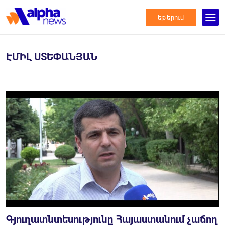
եթերում
ԷՄԻԼ ՍՏԵՓԱՆՅԱՆ
Գյուղատնտեսությունը Հայաստանում չաճող