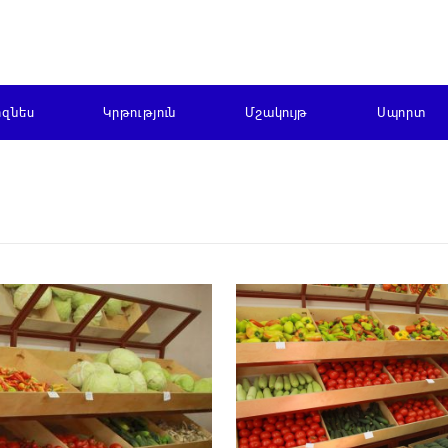
իզնես
Կրթություն
Մշակույթ
Սպորտ