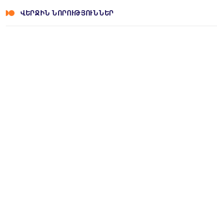
ՎԵՐՋԻՆ ՆՈՐՈՒԹՅՈՒՆՆԵՐ