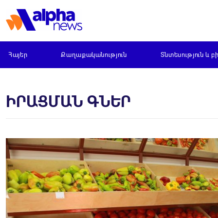
Հայեր
Քաղաքականություն
Տնտեսություն և բ
ԻՐԱՑՄԱՆ ԳՆԵՐ