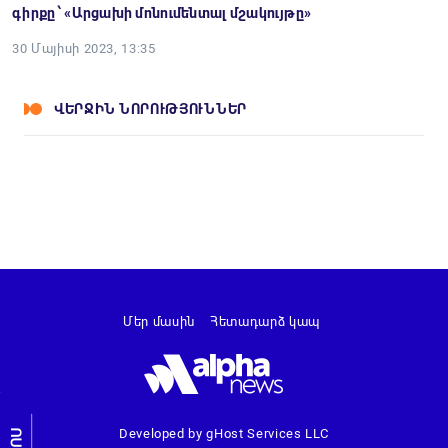
գիրքը ՝ «Արցախի մոնումենտալ մշակույթը»
30 Մայիսի 2023, 13:35
ՎԵՐՋԻՆ ՆՈՐՈՒԹՅՈՒՆՆԵՐ
Մեր մասին
Հետադարձ կապ
Developed by gHost Services LLC