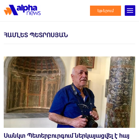
եթերում
ՀԱՄԼԵՏ ՊԵՏՐՈՍՅԱՆ
Սանկտ Պետերբուրգում ներկայացվել է հայ