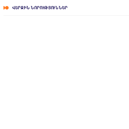
ՎԵՐՋԻՆ ՆՈՐՈՒԹՅՈՒՆՆԵՐ