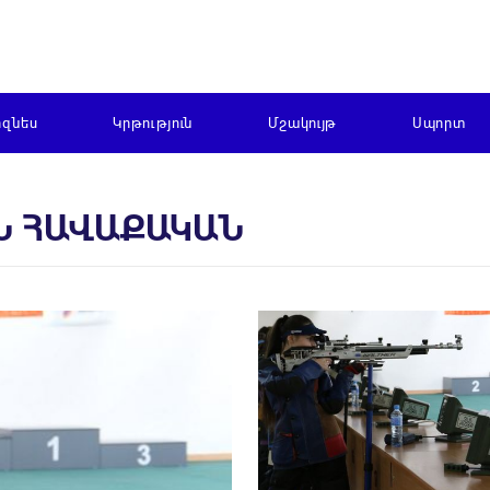
իզնես
Կրթություն
Մշակույթ
Սպորտ
Ն ՀԱՎԱՔԱԿԱՆ