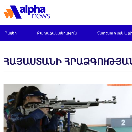
Հայեր
Քաղաքականություն
Տնտեսություն և բ
ՀԱՅԱՍՏԱՆԻ ՀՐԱՁԳՈՒԹՅԱ