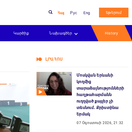
եթերում
Հայ
Рус
Eng
Կարծիք
Նախագծեր
History
ԼՐԱՀՈՍ
Մոսկվան Երևանի
կողմից
տարաձայնությունների
հաղթահարմանն
ուղղված քայլեր չի
տեսնում․ Քրիստինա
Երմակ
07 Օգոստոսի 2026, 21:32