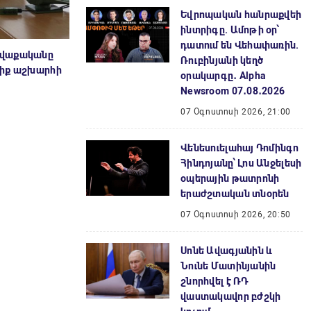
Եվրոպական հանրաքվեի
ինտրիգը. Ամոթի օր՝
դատում են Վեհափառին.
ավաքականը
Ռուբինյանի կեղծ
լիք աշխարհի
օրակարգը․ Alpha
Newsroom 07․08․2026
07 Օգոստոսի 2026, 21:00
Վենեսուելահայ Դոմինգո
Հինդոյանը՝ Լոս Անջելեսի
օպերային թատրոնի
երաժշտական տնօրեն
07 Օգոստոսի 2026, 20:50
Սոնե Ավագյանին և
Նունե Մատինյանին
շնորհվել է ՌԴ
վաստակավոր բժշկի