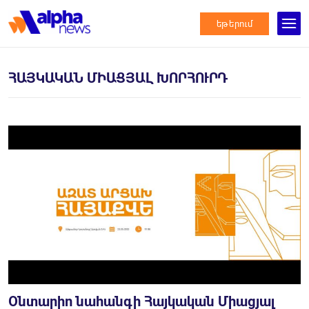
եթերում
ՀԱՅԿԱԿԱՆ ՄԻԱՑՅԱԼ ԽՈՐՀՈՒՐԴ
Օնտարիո նահանգի Հայկական Միացյալ