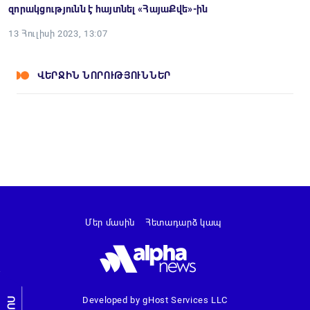
զորակցությունն է հայտնել «ՀայաՔվե»-ին
13 Հուլիսի 2023, 13:07
ՎԵՐՋԻՆ ՆՈՐՈՒԹՅՈՒՆՆԵՐ
Մեր մասին
Հետադարձ կապ
Developed by gHost Services LLC