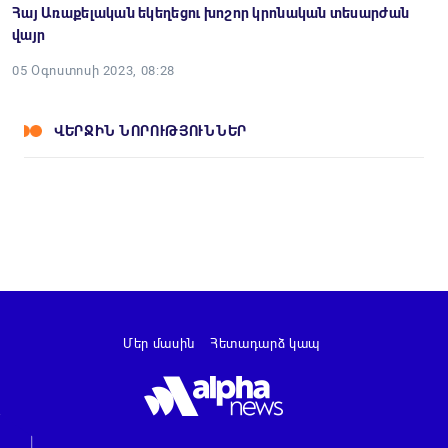
Հայ Առաքելական եկեղեցու խոշոր կրոնական տեսարժան
վայր
05 Օգոստոսի 2023, 08:28
ՎԵՐՋԻՆ ՆՈՐՈՒԹՅՈՒՆՆԵՐ
Մեր մասին
Հետադարձ կապ