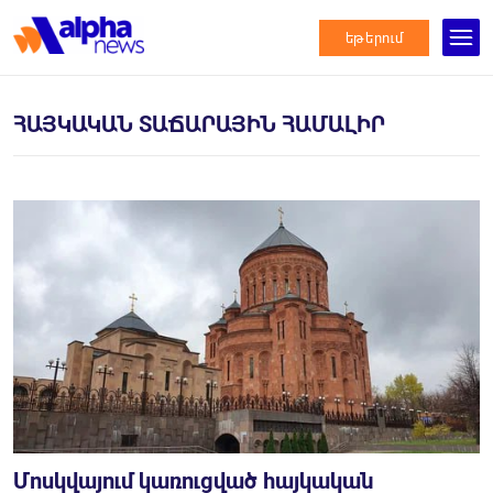
եթերում
ՀԱՅԿԱԿԱՆ ՏԱՃԱՐԱՅԻՆ ՀԱՄԱԼԻՐ
Մոսկվայում կառուցված հայկական