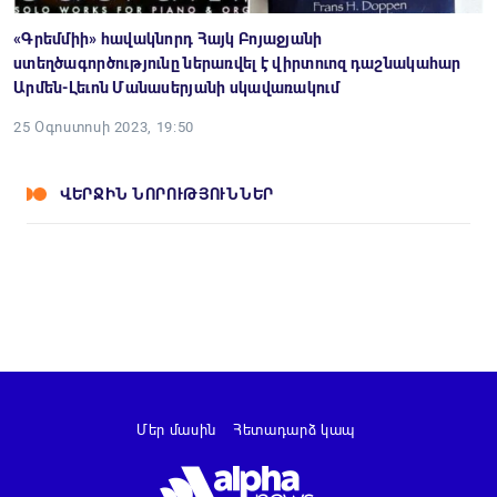
«Գրեմմիի» հավակնորդ Հայկ Բոյաջյանի
ստեղծագործությունը ներառվել է վիրտուոզ դաշնակահար
Արմեն-Լեւոն Մանասերյանի սկավառակում
25 Օգոստոսի 2023, 19:50
ՎԵՐՋԻՆ ՆՈՐՈՒԹՅՈՒՆՆԵՐ
Մեր մասին
Հետադարձ կապ