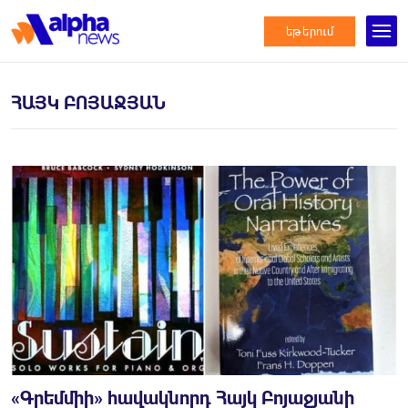
եթերում
ՀԱՅԿ ԲՈՅԱՋՅԱՆ
«Գրեմմիի» հավակնորդ Հայկ Բոյաջյանի