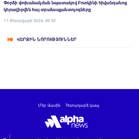
Փորձի փոխանակման նպատակով Բոտկինի հիվանդանոց
կհրավիրվեն հայ տրանսպլանտոլոգները
17 Փետրվարի 2024, 09:53
ՎԵՐՋԻՆ ՆՈՐՈՒԹՅՈՒՆՆԵՐ
Մեր մասին
Հետադարձ կապ