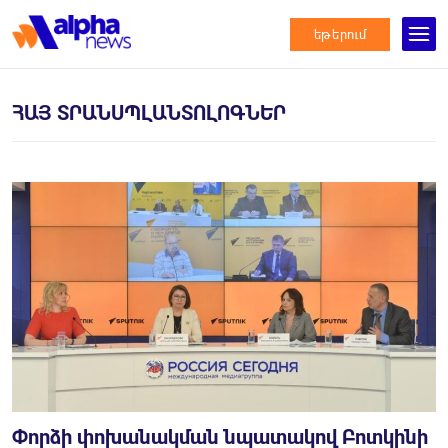
եթերում
ՀԱՅ ՏՐԱՆՍՊԼԱՆՏՈԼՈԳՆԵՐ
Փորձի փոխանակման նպատակով Բոտկինի