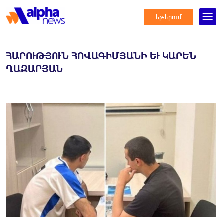
եթերում
ՀԱՐՈՒԹՅՈՒՆ ՀՈՎԱԳԻՄՅԱՆԻ ԵՒ ԿԱՐԵՆ Ղ
ԱԶԱՐՅԱՆ