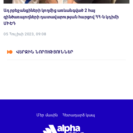
Ադրբեջանցիների կողմից առևանգված 2 հայ
զինծառայողների դատավարության հարցով ՀՀ-ն կդիմի
ՄԻԵԴ
05 Հուլիսի 2023, 09:08
ՎԵՐՋԻՆ ՆՈՐՈՒԹՅՈՒՆՆԵՐ
Մեր մասին
Հետադարձ կապ