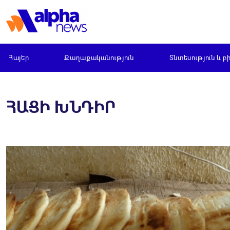
Հայեր
Քաղաքականություն
Տնտեսություն և բ
ՀԱՑԻ ԽՆԴԻՐ