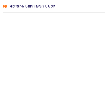
ՎԵՐՋԻՆ ՆՈՐՈՒԹՅՈՒՆՆԵՐ