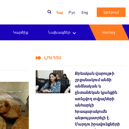
եթերում
Հայ
Рус
Eng
Կարծիք
Նախագծեր
History
ԼՐԱՀՈՍ
Քրեական վարույթի
շրջանակում անձի
անձնական և
ընտանեկան կյանքին
առնչվող տվյալների
անհարկի
հրապարակումն
անթույլատրելի է.
Մարդու իրավունքների