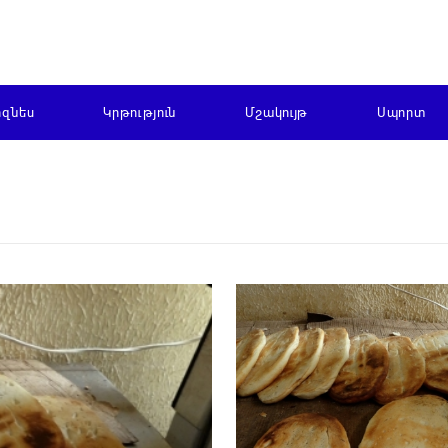
իզնես
Կրթություն
Մշակույթ
Սպորտ