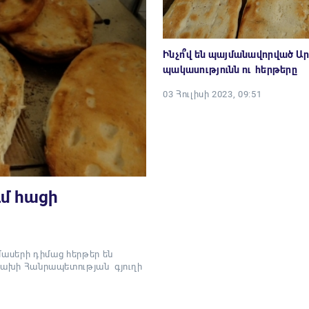
Ինչո՞վ են պայմանավորված Ա
պակասությունն ու հերթերը
03 Հուլիսի 2023, 09:51
մ հացի
սերի դիմաց հերթեր են
Արցախի Հանրապետության գյուղի