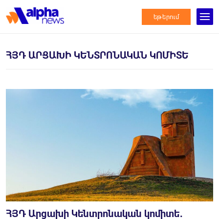
եթերում
ՀՅԴ ԱՐՑԱԽԻ ԿԵՆՏՐՈՆԱԿԱՆ ԿՈՄԻՏԵ
ՀՅԴ Արցախի Կենտրոնական կոմիտե․