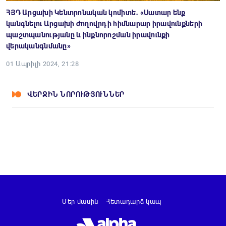
ՀՅԴ Արցախի Կենտրոնական կոմիտե․ «Սատար ենք
կանգնելու Արցախի ժողովրդի հիմնարար իրավունքների
պաշտպանությանը և ինքնորոշման իրավունքի
վերականգնմանը»
01 Ապրիլի 2024, 21:28
ՎԵՐՋԻՆ ՆՈՐՈՒԹՅՈՒՆՆԵՐ
Մեր մասին
Հետադարձ կապ