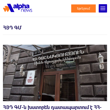
եթերում
ՀՅԴ ԳՄ
ՀՅԴ ԳՄ-ն խստորեն դատապարտում է ՀՀ-