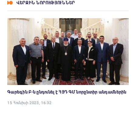
ՎԵՐՋԻՆ ՆՈՐՈՒԹՅՈՒՆՆԵՐ
Գարեգին Բ-ն ընդունել է ՀՅԴ ԳՄ նորընտիր անդամներին
15 Հունիսի 2023, 16:32