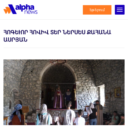
եթերում
ՀՈԳԵՒՈՐ ՀՈՎԻՎ ՏԵՐ ՆԵՐՍԵՍ ՔԱՀԱՆԱ Ա
ՍՐՅԱՆ