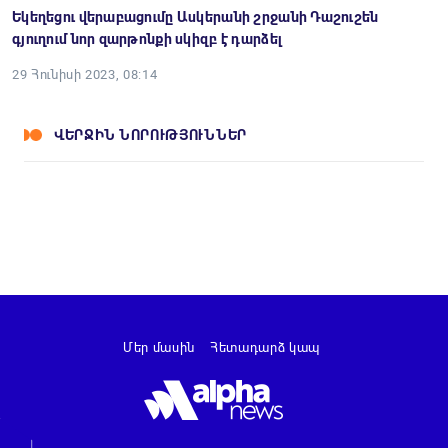
Եկեղեցու վերաբացումը Ասկերանի շրջանի Դաշուշեն
գյուղում նոր զարթոնքի սկիզբ է դարձել
29 Հունիսի 2023, 08:14
ՎԵՐՋԻՆ ՆՈՐՈՒԹՅՈՒՆՆԵՐ
Մեր մասին
Հետադարձ կապ