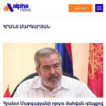
եթերում
ՀՐԱՆՏ ՄԱՐԳԱՐՅԱՆ
Հրանտ Մարգարյանի որդու մահվան դեպքով