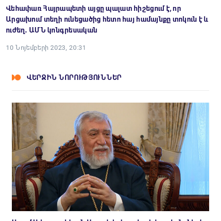
Վեհափառ Հայրապետի այցը պալատ հիշեցում է, որ
Արցախում տեղի ունեցածից հետո հայ համայնքը տոկուն է և
ուժեղ․ ԱՄՆ կոնգրեսական
10 Նոյեմբերի 2023, 20:31
ՎԵՐՋԻՆ ՆՈՐՈՒԹՅՈՒՆՆԵՐ