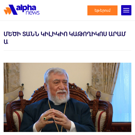
եթերում
ՄԵԾԻ ՏԱՆՆ ԿԻԼԻԿԻՈ ԿԱԹՈՂԻԿՈՍ ԱՐԱՄ
Ա