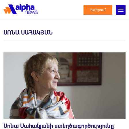
եթերում
ՍՈՆԱ ՍԱՀԱԿՅԱՆ
Սոնա Սահակյանի ստեղծագործությունը