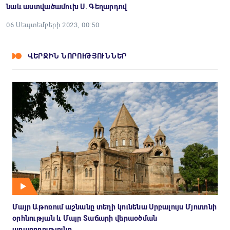
նաև աստվածամուխ Ս. Գեղարդով
06 Սեպտեմբերի 2023, 00:50
ՎԵՐՋԻՆ ՆՈՐՈՒԹՅՈՒՆՆԵՐ
Մայր Աթոռում աշնանը տեղի կունենա Սրբալույս Մյուռոնի
օրհնության և Մայր Տաճարի վերաօծման
արարողությունը