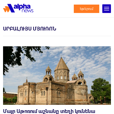
եթերում
ՍՐԲԱԼՈՒՅՍ ՄՅՈՒՌՈՆ
Մայր Աթոռում աշնանը տեղի կունենա