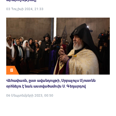
03 Հուլիսի 2024, 21:33
Վեհափառն, ըստ ավանդույթի, Սրբալույս Մյուռոնն
օրհնելու է նաև աստվածամուխ Ս. Գեղարդով
06 Սեպտեմբերի 2023, 00:50