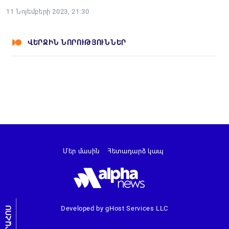
11 Նոյեմբերի 2023, 21:30
ՎԵՐՋԻՆ ՆՈՐՈՒԹՅՈՒՆՆԵՐ
Մեր մասին
Հետադարձ կապ
Developed by gHost Services LLC
ԼՐԱՀՈՍ