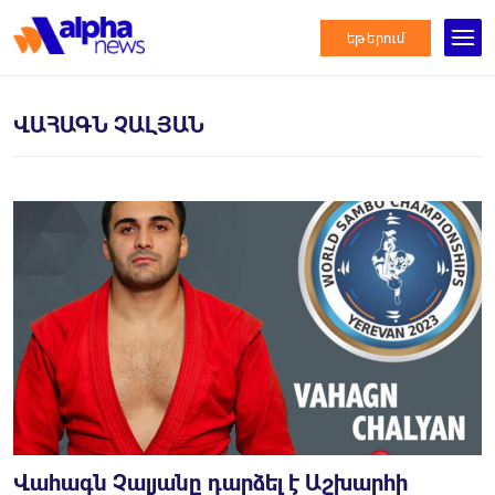
եթերում
ՎԱՀԱԳՆ ՉԱԼՅԱՆ
Վահագն Չալյանը դարձել է Աշխարհի