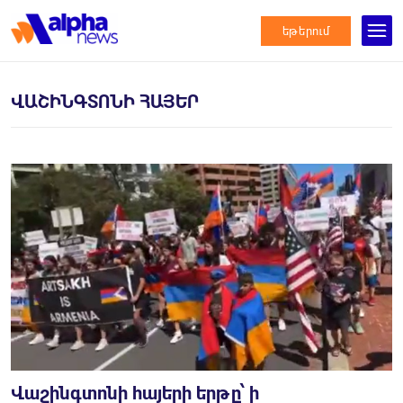
եթերում
ՎԱՇԻՆԳՏՈՆԻ ՀԱՅԵՐ
Վաշինգտոնի հայերի երթը՝ ի