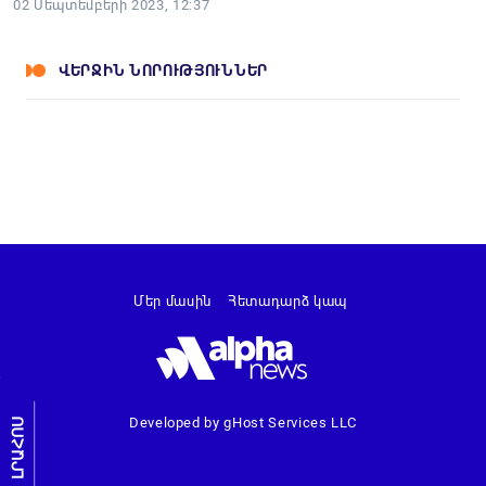
02 Սեպտեմբերի 2023, 12:37
ՎԵՐՋԻՆ ՆՈՐՈՒԹՅՈՒՆՆԵՐ
Մեր մասին
Հետադարձ կապ
Developed by gHost Services LLC
ԼՐԱՀՈՍ