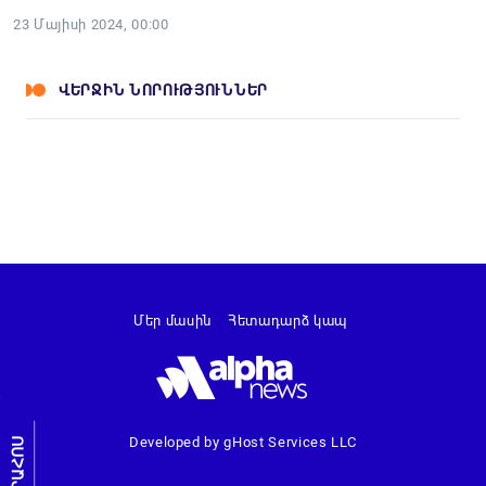
23 Մայիսի 2024, 00:00
ՎԵՐՋԻՆ ՆՈՐՈՒԹՅՈՒՆՆԵՐ
Մեր մասին
Հետադարձ կապ
Developed by gHost Services LLC
ԼՐԱՀՈՍ