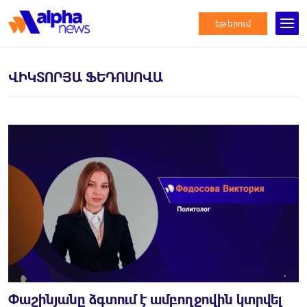
եթերում
ՎԻԿՏՈՐՅԱ ՖԵԴՈՍՈՎԱ
Փաշինյանը ձգտում է ամբողջովին կտրվել