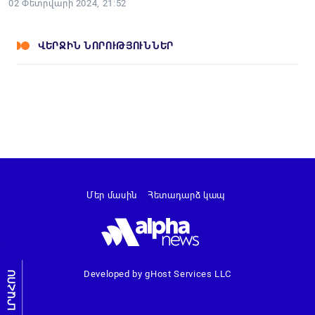
02 Փետրվարի 2024, 21:52
ՎԵՐՋԻՆ ՆՈՐՈՒԹՅՈՒՆՆԵՐ
Մեր մասին
Հետադարձ կապ
Developed by gHost Services LLC
ԼՐԱՀՈՍ