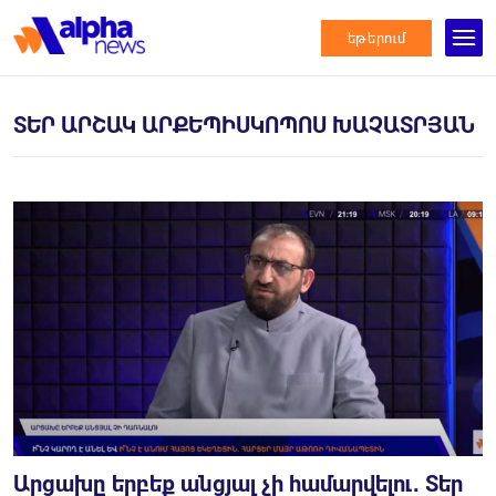
եթերում
ՏԵՐ ԱՐՇԱԿ ԱՐՔԵՊԻՍԿՈՊՈՍ ԽԱՉԱՏՐՅԱՆ
Արցախը երբեք անցյալ չի համարվելու․ Տեր