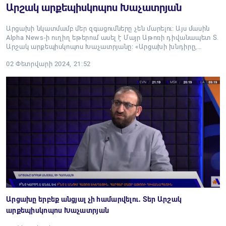
Արշակ արքեպիսկոպոս Խաչատրյան
Արցախի նկատմամբ մեր զգացումները չեն մարելու։ Այս մասին
Alpha News-ի ուղիղ եթերում ասել է Մայր Աթոռի դիվանապետ Տ.
Արշակ արքեպիսկոպոս Խաչատրյանը։ «Արցախի խնդիրը,…
02 Փետրվարի 2024, 21:52
Արցախը երբեք անցյալ չի համարվելու․ Տեր Արշակ
արքեպիսկոպոս Խաչատրյան