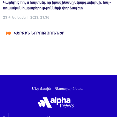
Կարելի է հույս հայտնել, որ իրավիճակը կկարգավորվի. հայ-
ռուսական հարաբերությունների փորձագետ
23 Հոկտեմբերի 2023, 21:36
ՎԵՐՋԻՆ ՆՈՐՈՒԹՅՈՒՆՆԵՐ
Մեր մասին
Հետադարձ կապ