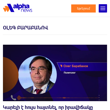
եթերում
ՕԼԵԳ ԲԱՐԱԲԱՆՈՎ
Կարելի է հույս հայտնել, որ իրավիճակը