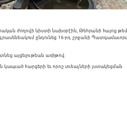
որական ժողովի նիստի նախօրէին, Թեհրանի հայոց թե
իր գրասենեակում ընդունեց 16-րդ շրջանի Պատգամաւո
յտնեց այցելութեան առիթով:
ն կապւած հարցերի եւ որոշ տւեալների յստակեցման