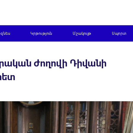
իզնես
Կրթություն
Մշակույթ
Սպորտ
րական ժողովի Դիվանի
հետ