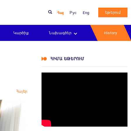
եթերում
Հայ
Рус
Eng
Կարծիք
Նախագծեր
History
ՀԻՄԱ ԵԹԵՐՈՒՄ
Հայեր